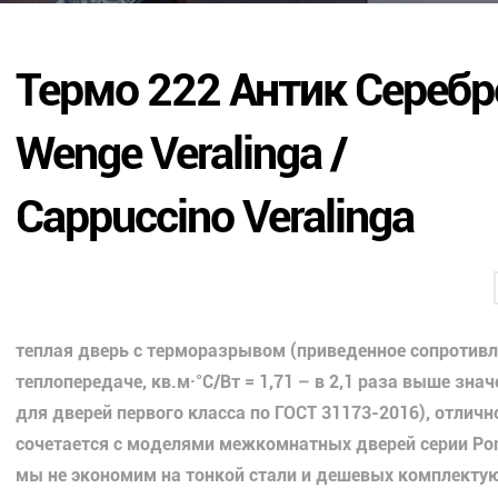
Термо 222 Антик Серебр
Wenge Veralinga /
Cappuccino Veralinga
теплая дверь с терморазрывом (приведенное сопротивл
теплопередаче, кв.м·°C/Вт = 1,71 – в 2,1 раза выше зна
для дверей первого класса по ГОСТ 31173-2016), отличн
сочетается с моделями межкомнатных дверей серии Por
мы не экономим на тонкой стали и дешевых комплекту