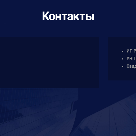
Контакты
ИП Р
УНП
Сви