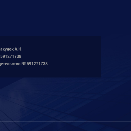
ахунок А.Н.
 591271738
детельство № 591271738