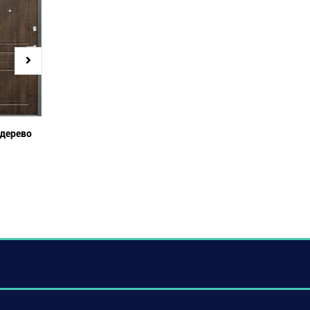
Фаворит М708
 дерево