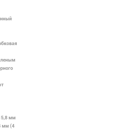
енный
обковая
каленым
рного
ют
15,8 мм
8 мм (4