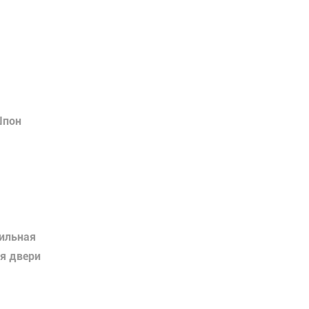
Шпон
вильная
ия двери