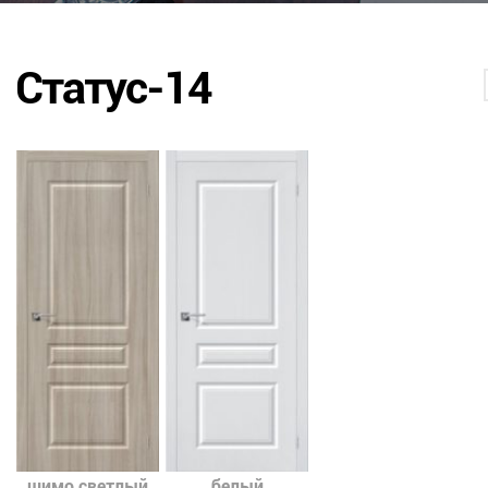
Статус-14
шимо светлый
белый