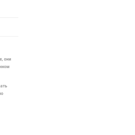
, они
енном
шать
но