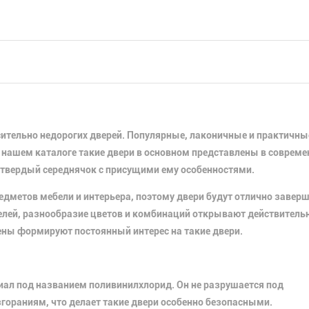
ительно недорогих дверей. Популярные, лаконичные и практичные
В нашем каталоге такие двери в основном представлены в соврем
о твердый середнячок с присущими ему особенностями.
редметов мебели и интерьера, поэтому двери будут отлично завер
ей, разнообразие цветов и комбинаций открывают действитель
ены формируют постоянный интерес на такие двери.
иал под названием поливинилхлорид. Он не разрушается под
згораниям, что делает такие двери особенно безопасными.