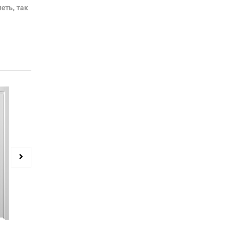
еть, так
С4 ДО